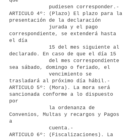
que

             pudiesen corresponder.-

ARTICULO 4º: (Plazo) El plazo para la 
presentación de la declaración

             jurada y el pago 
correspondiente, se extenderá hasta 
el día

             15 del mes siguiente al 
declarado. En caso de que el día 15

             del mes correspondiente 
sea sábado, domingo o feriado, el

             vencimiento se 
trasladará al próximo día hábil.-

ARTICULO 5º: (Mora). La mora será 
sancionada conforme a lo dispuesto 
por

             la ordenanza de 
Convenios, Multas y recargos y Pagos 
a

             cuenta.-

ARTICULO 6º: (Fiscalizaciones). La 